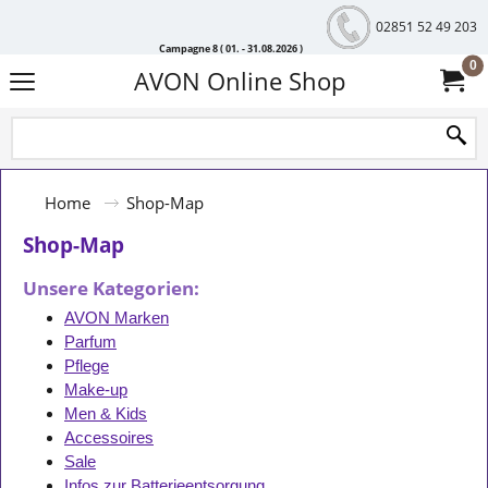
02851 52 49 203
Campagne 8 ( 01. - 31.08.2026 )
0
AVON Online Shop
Home
Shop-Map
Shop-Map
Unsere Kategorien:
AVON Marken
Parfum
Pflege
Make-up
Men & Kids
Accessoires
Sale
Infos zur Batterieentsorgung