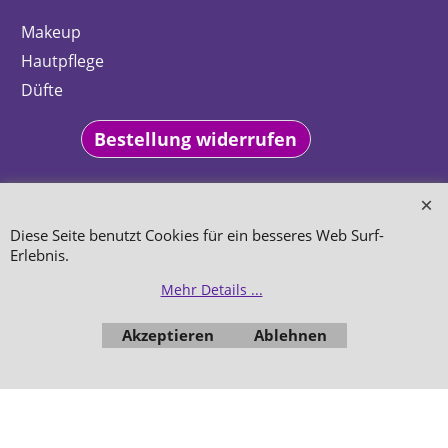
Makeup
Hautpflege
Düfte
Bestellung widerrufen
Diese Seite benutzt Cookies für ein besseres Web Surf-
Erlebnis.
WebShop erstellt mit
ShopFactory Shop
Mehr Details ...
Software.
Akzeptieren
Ablehnen