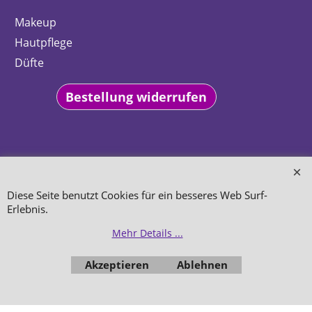
Makeup
Hautpflege
Düfte
Bestellung widerrufen
WebShop erstellt mit
Diese Seite benutzt Cookies für ein besseres Web Surf-
ShopFactory Shop
Software.
Erlebnis.
Mehr Details ...
Akzeptieren
Ablehnen