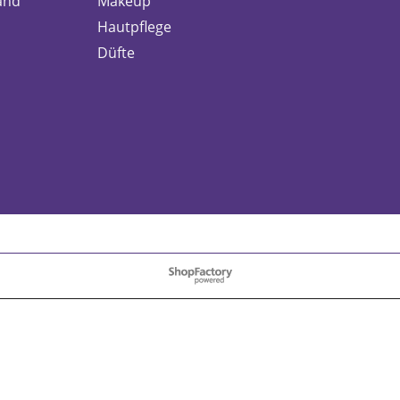
and
Makeup
Hautpflege
Düfte
WebShop erstellt mit
ShopFactory Shop
Software.