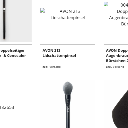
oppelseitiger
AVON 213
AVON Doppe
n- & Concealer-
Lidschattenpinsel
Augenbraue
Bürstchen 
zzgl. Versand
zzgl. Versand