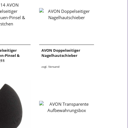
lseitiger
AVON Doppelseitiger
n-Pinsel &
Nagelhautschieber
211
zzgl. Versand