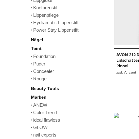
Lippgloss
Konturenstift
Lippenpflege
Hydramatic Lippenstift
Power Stay Lippenstift
Nägel
Teint
AVON 212 D
Foundation
Lidschatte
Puder
Pinsel
Concealer
zzgl. Versand
Rouge
Beauty Tools
Marken
ANEW
Color Trend
ideal flawless
GLOW
nail experts