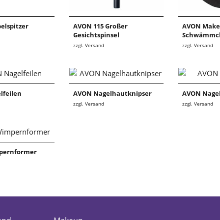
lspitzer
AVON 115 Großer
AVON Make
Gesichtspinsel
Schwämmc
zzgl. Versand
zzgl. Versand
lfeilen
AVON Nagelhautknipser
AVON Nagel
zzgl. Versand
zzgl. Versand
pernformer