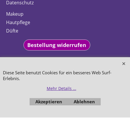
Datenschutz
Makeup
Hautpflege
Düfte
Bestellung widerrufen
Diese Seite benutzt Cookies für ein besseres Web Surf-
Erlebnis.
WebShop erstellt mit
ShopFactory Shop
Mehr Details ...
Software.
Akzeptieren
Ablehnen