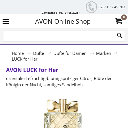
02851 52 49 203
Campagne 8 ( 01. - 31.08.2026 )
0
AVON Online Shop
Home
Düfte
Düfte für Damen
Marken
LUCK for Her
AVON LUCK for Her
orientalisch-fruchtig-blumig
spritziger Citrus, Blüte der
Königin der Nacht, samtiges Sandelholz