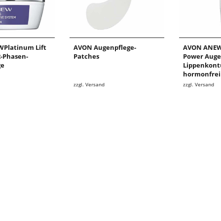
Platinum Lift
AVON Augenpflege-
AVON ANEW
2-Phasen-
Patches
Power Auge
ge
Lippenkont
hormonfrei
zzgl. Versand
zzgl. Versand