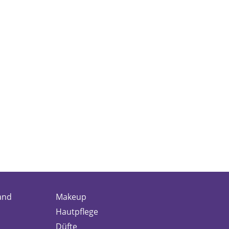
and
Makeup
Hautpflege
Düfte