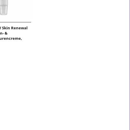
 Skin Renewal
n- &
urencreme,