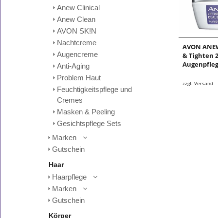
Anew Clinical
Anew Clean
AVON SK!N
Nachtcreme
AVON ANEW
Augencreme
& Tighten 
Augenpfle
Anti-Aging
Problem Haut
zzgl. Versand
Feuchtigkeitspflege und
Cremes
Masken & Peeling
Gesichtspflege Sets
Marken
Gutschein
Haar
Haarpflege
Marken
Gutschein
Körper