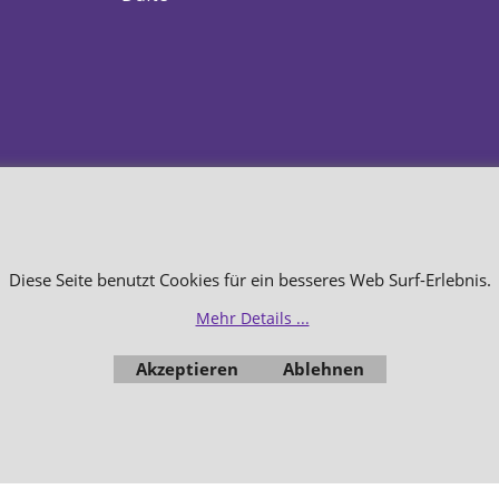
WebShop erstellt mit
Diese Seite benutzt Cookies für ein besseres Web Surf-Erlebnis.
ShopFactory Shop
Software.
Mehr Details ...
Akzeptieren
Ablehnen