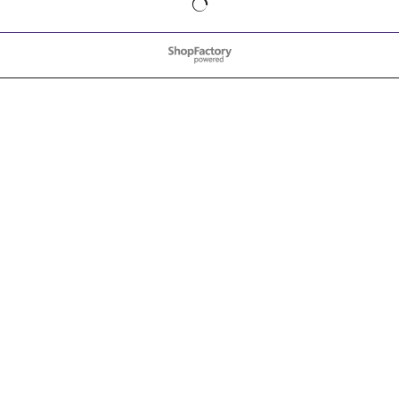
WebShop erstellt mit
ShopFactory Shop
Software.