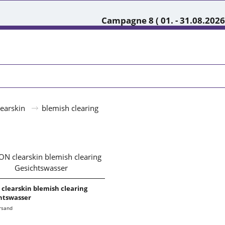
Campagne 8 ( 01. - 31.08.2026
learskin
blemish clearing
clearskin blemish clearing
htswasser
ersand