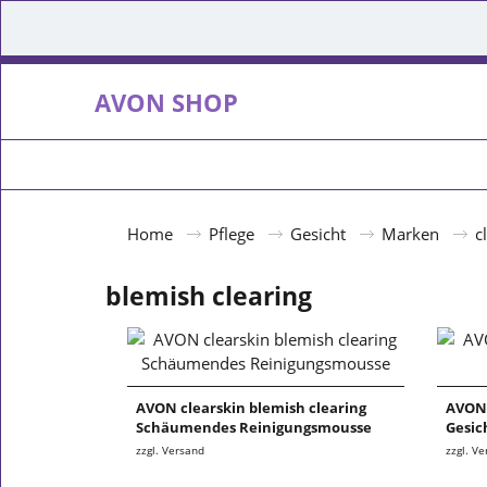
AVON SHOP
Home
Pflege
Gesicht
Marken
c
blemish clearing
AVON clearskin blemish clearing
AVON 
Schäumendes Reinigungsmousse
Gesic
zzgl. Versand
zzgl. V