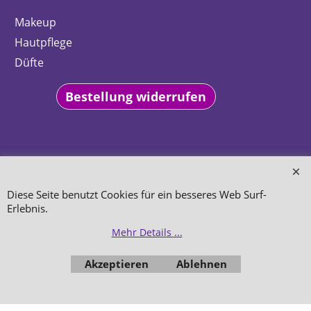
Makeup
Hautpflege
Düfte
Bestellung widerrufen
WebShop erstellt mit
Diese Seite benutzt Cookies für ein besseres Web Surf-
ShopFactory Shop
Software.
Erlebnis.
Mehr Details ...
Akzeptieren
Ablehnen