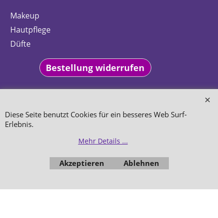
Makeup
Hautpflege
Düfte
Bestellung widerrufen
Diese Seite benutzt Cookies für ein besseres Web Surf-
Erlebnis.
WebShop erstellt mit
ShopFactory Shop
Mehr Details ...
Software.
Akzeptieren
Ablehnen