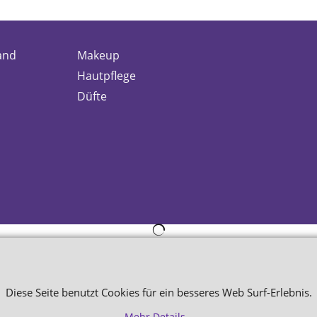
and
Makeup
Hautpflege
Düfte
WebShop erstellt mit
ShopFactory Shop
Software.
Diese Seite benutzt Cookies für ein besseres Web Surf-Erlebnis.
Mehr Details ...