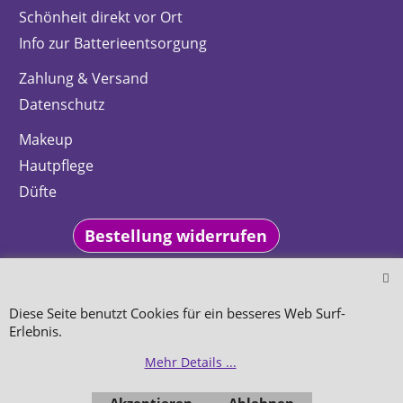
Schönheit direkt vor Ort
Info zur Batterieentsorgung
Zahlung & Versand
Datenschutz
Makeup
Hautpflege
Düfte
Bestellung widerrufen
Diese Seite benutzt Cookies für ein besseres Web Surf-
Erlebnis.
WebShop erstellt mit
Mehr Details ...
ShopFactory Shop
Software.