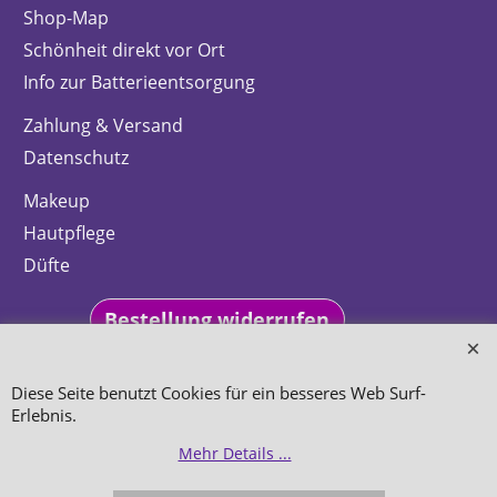
Shop-Map
Schönheit direkt vor Ort
Info zur Batterieentsorgung
Zahlung & Versand
Datenschutz
Makeup
Hautpflege
Düfte
Bestellung widerrufen
Diese Seite benutzt Cookies für ein besseres Web Surf-
Erlebnis.
WebShop erstellt mit
Mehr Details ...
ShopFactory Shop
Software.