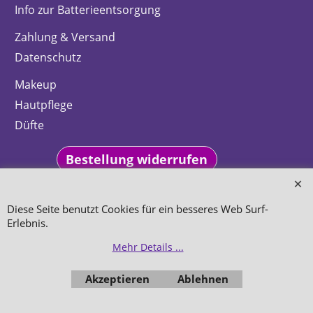
Info zur Batterieentsorgung
Zahlung & Versand
Datenschutz
Makeup
Hautpflege
Düfte
Bestellung widerrufen
Diese Seite benutzt Cookies für ein besseres Web Surf-
Erlebnis.
WebShop erstellt mit
ShopFactory Shop
Mehr Details ...
Software.
Akzeptieren
Ablehnen