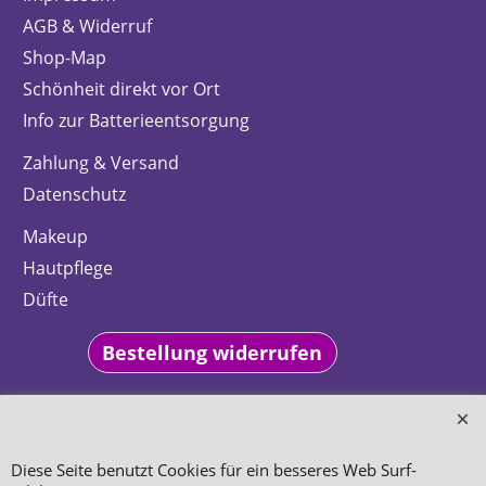
AGB & Widerruf
Shop-Map
Schönheit direkt vor Ort
Info zur Batterieentsorgung
Zahlung & Versand
Datenschutz
Makeup
Hautpflege
Düfte
Bestellung widerrufen
Diese Seite benutzt Cookies für ein besseres Web Surf-
WebShop erstellt mit
ShopFactory Shop