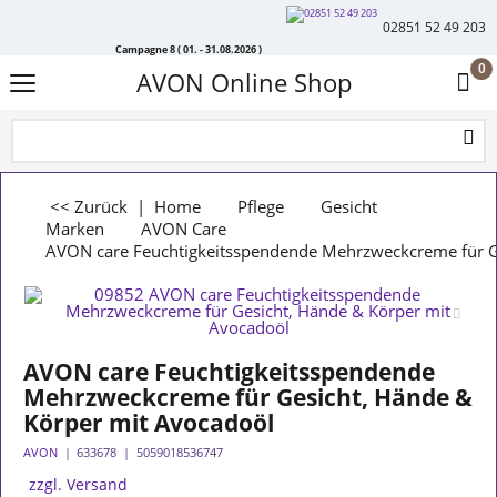
02851 52 49 203
Campagne 8 ( 01. - 31.08.2026 )
0
AVON Online Shop
<< Zurück
|
Home
Pflege
Gesicht
Marken
AVON Care
AVON care Feuchtigkeitsspendende Mehrzweckcreme für G
AVON care Feuchtigkeitsspendende
Mehrzweckcreme für Gesicht, Hände &
Körper mit Avocadoöl
AVON
633678
5059018536747
zzgl. Versand