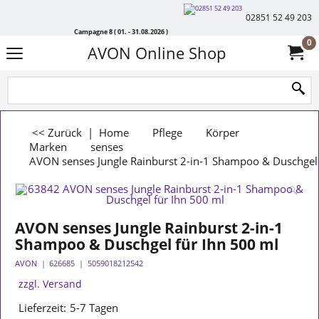
02851 52 49 203
Campagne 8 ( 01. - 31.08.2026 )
0
AVON Online Shop
<< Zurück
|
Home
Pflege
Körper
Marken
senses
AVON senses Jungle Rainburst 2-in-1 Shampoo & Duschgel 
AVON senses Jungle Rainburst 2-in-1
Shampoo & Duschgel für Ihn 500 ml
AVON
626685
5059018212542
zzgl. Versand
Lieferzeit:
5-7 Tagen