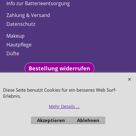
Info zur Batterieentsorgung
Zahlung & Versand
Datenschutz
Makeup
Hautpflege
Düfte
Bestellung widerrufen
Diese Seite benutzt Cookies für ein besseres Web Surf-
Erlebnis.
WebShop erstellt mit
ShopFactory Shop
Mehr Details ...
Software.
Akzeptieren
Ablehnen