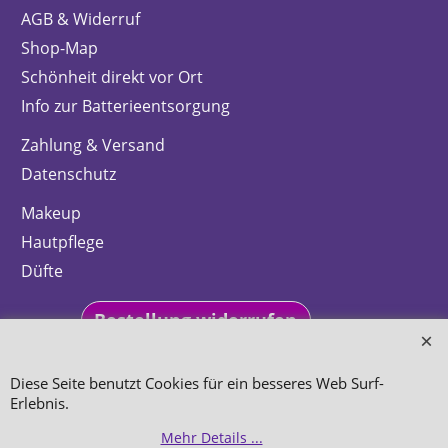
AGB & Widerruf
Shop-Map
Schönheit direkt vor Ort
Info zur Batterieentsorgung
Zahlung & Versand
Datenschutz
Makeup
Hautpflege
Düfte
Bestellung widerrufen
Diese Seite benutzt Cookies für ein besseres Web Surf-
Erlebnis.
WebShop erstellt mit
Mehr Details ...
ShopFactory Shop