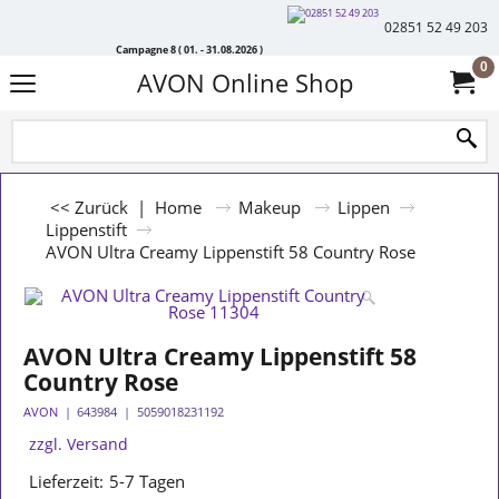
02851 52 49 203
Campagne 8 ( 01. - 31.08.2026 )
0
AVON Online Shop
<< Zurück
|
Home
Makeup
Lippen
Lippenstift
AVON Ultra Creamy Lippenstift 58 Country Rose
AVON Ultra Creamy Lippenstift 58
Country Rose
AVON
643984
5059018231192
zzgl. Versand
Lieferzeit:
5-7 Tagen