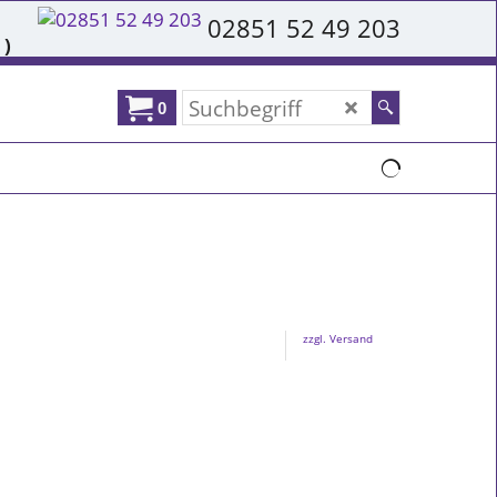
02851 52 49 203
 )
0
zzgl. Versand