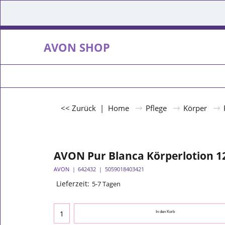
AVON SHOP
<< Zurück
|
Home
Pflege
Körper
AVON Pur Blanca Körperlotion 1
AVON
642432
5059018403421
Lieferzeit:
5-7 Tagen
In den Korb