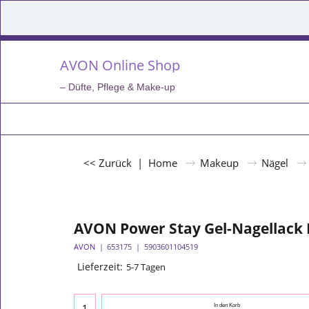
AVON Online Shop
– Düfte, Pflege & Make-up
<< Zurück
|
Home
Makeup
Nägel
AVON Power Stay Gel-Nagellack 
AVON
653175
5903601104519
Lieferzeit:
5-7 Tagen
In den Korb