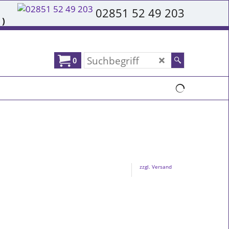
02851 52 49 203
 )
0
zzgl. Versand