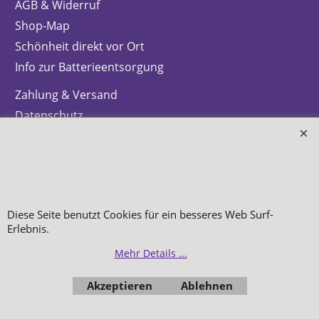
Impressum
AGB & Widerruf
Shop-Map
Schönheit direkt vor Ort
Info zur Batterieentsorgung
Zahlung & Versand
Datenschutz
Makeup
Hautpflege
Diese Seite benutzt Cookies für ein besseres Web Surf-
Düfte
Erlebnis.
Mehr Details ...
Bestellung widerrufen
Akzeptieren
Ablehnen