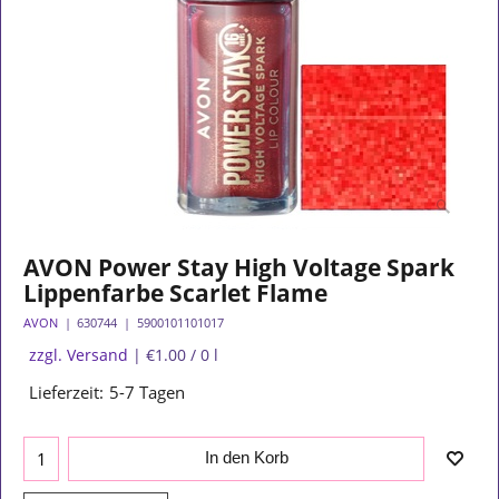
AVON Power Stay High Voltage Spark
Lippenfarbe Scarlet Flame
AVON
630744
5900101101017
19.00
€
13.99
€
inkl. MwSt
zzgl. Versand
€1.00
/ 0 l
Lieferzeit:
5-7 Tagen