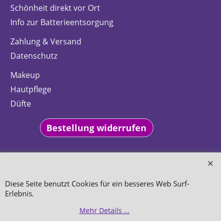
Schönheit direkt vor Ort
Info zur Batterieentsorgung
Zahlung & Versand
Datenschutz
Makeup
Hautpflege
Düfte
Bestellung widerrufen
Diese Seite benutzt Cookies für ein besseres Web Surf-
WebShop erstellt mit
ShopFactory Shop
Erlebnis.
Software.
Mehr Details ...