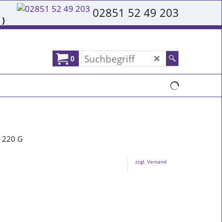
02851 52 49 203
 )
0
zzgl. Versand