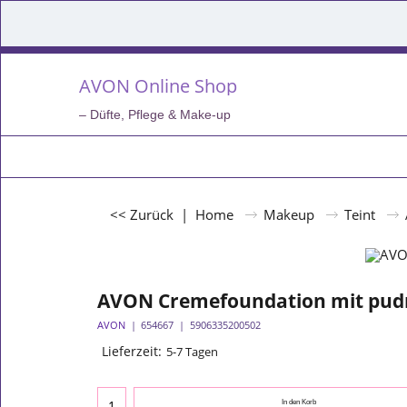
AVON Online Shop
– Düfte, Pflege & Make-up
<< Zurück
|
Home
Makeup
Teint
AVON Cremefoundation mit pudri
AVON
654667
5906335200502
Lieferzeit:
5-7 Tagen
In den Korb