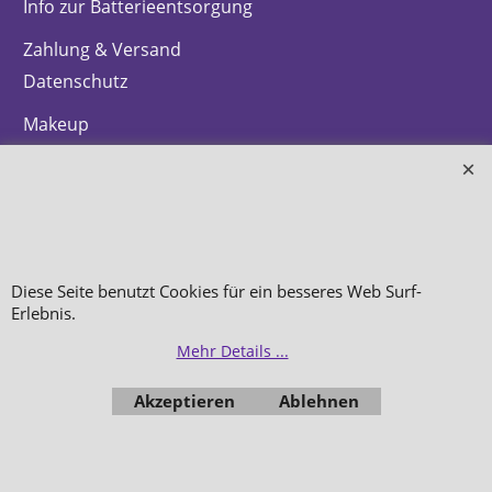
Info zur Batterieentsorgung
Zahlung & Versand
Datenschutz
Makeup
Hautpflege
Düfte
Bestellung widerrufen
Diese Seite benutzt Cookies für ein besseres Web Surf-
Erlebnis.
Mehr Details ...
WebShop erstellt mit
ShopFactory Shop
Software.
Akzeptieren
Ablehnen