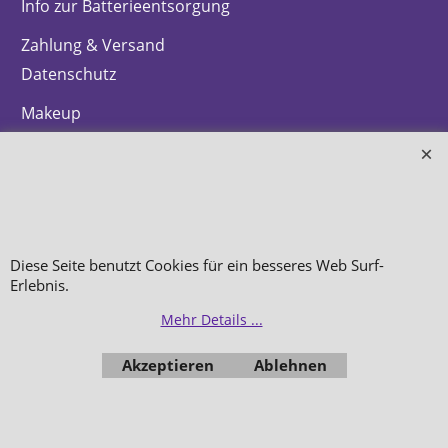
Info zur Batterieentsorgung
Zahlung & Versand
Datenschutz
Makeup
Hautpflege
Düfte
Bestellung widerrufen
Diese Seite benutzt Cookies für ein besseres Web Surf-
Erlebnis.
Mehr Details ...
WebShop erstellt mit
ShopFactory Shop
Software.
Akzeptieren
Ablehnen