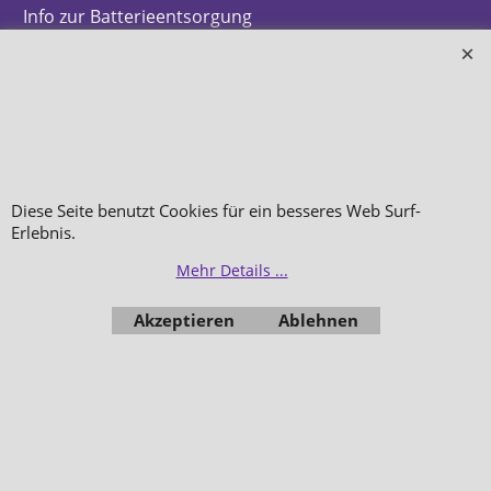
Info zur Batterieentsorgung
Zahlung & Versand
Datenschutz
Makeup
Hautpflege
Düfte
Diese Seite benutzt Cookies für ein besseres Web Surf-
Erlebnis.
Bestellung widerrufen
Mehr Details ...
Akzeptieren
Ablehnen
WebShop erstellt mit
ShopFactory Shop
Software.