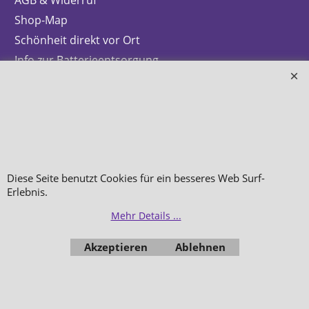
AGB & Widerruf
Shop-Map
Schönheit direkt vor Ort
Info zur Batterieentsorgung
Zahlung & Versand
Datenschutz
Makeup
Hautpflege
Düfte
Diese Seite benutzt Cookies für ein besseres Web Surf-
Erlebnis.
Bestellung widerrufen
Mehr Details ...
Akzeptieren
Ablehnen
WebShop erstellt mit
ShopFactory Shop
Software.