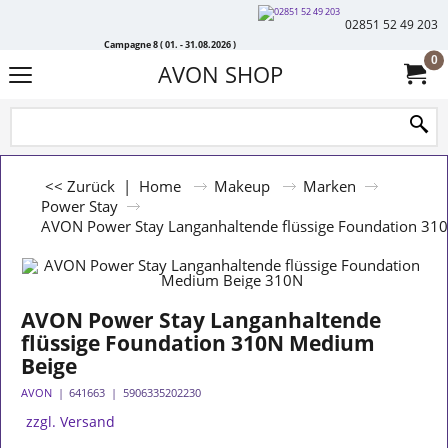
02851 52 49 203
Campagne 8 ( 01. - 31.08.2026 )
0
AVON SHOP
<< Zurück
|
Home
Makeup
Marken
Power Stay
AVON Power Stay Langanhaltende flüssige Foundation 31
AVON Power Stay Langanhaltende
flüssige Foundation 310N Medium
Beige
AVON
641663
5906335202230
zzgl. Versand