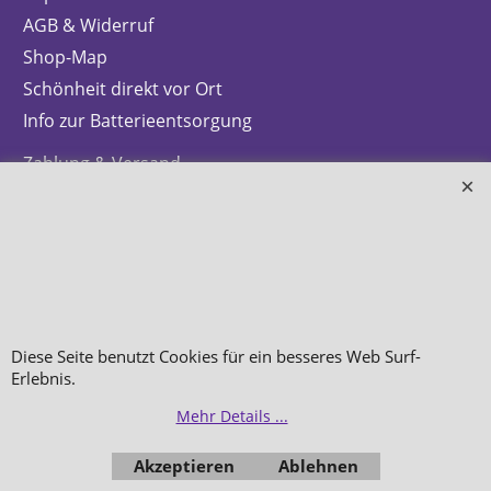
AGB & Widerruf
Shop-Map
Schönheit direkt vor Ort
Info zur Batterieentsorgung
Zahlung & Versand
Datenschutz
Makeup
Hautpflege
Düfte
Bestellung widerrufen
Diese Seite benutzt Cookies für ein besseres Web Surf-
Erlebnis.
Mehr Details ...
Akzeptieren
Ablehnen
WebShop erstellt mit
ShopFactory Shop