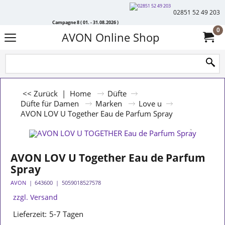
02851 52 49 203
Campagne 8 ( 01. - 31.08.2026 )
0
AVON Online Shop
<< Zurück
|
Home
Düfte
Düfte für Damen
Marken
Love u
AVON LOV U Together Eau de Parfum Spray
AVON LOV U Together Eau de Parfum
Spray
AVON
643600
5059018527578
zzgl. Versand
Lieferzeit:
5-7 Tagen