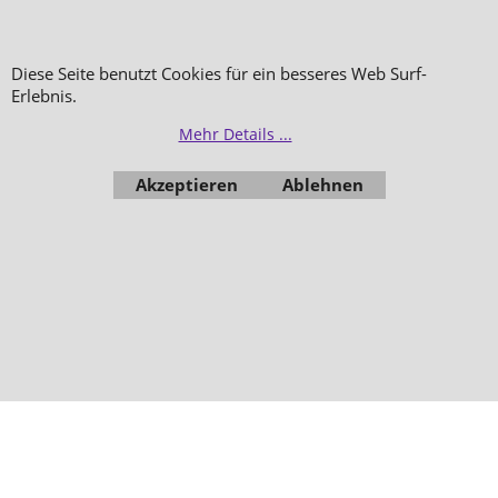
Hautpflege
Düfte
Diese Seite benutzt Cookies für ein besseres Web Surf-
Bestellung widerrufen
Erlebnis.
Mehr Details ...
Akzeptieren
Ablehnen
WebShop erstellt mit
ShopFactory Shop
Software.