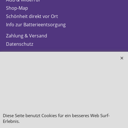
Shop-Map
Schönheit direkt vor Ort
Info zur Batterieentsorgung
Zahlung & Versand
Datenschutz
Makeup
Hautpflege
Düfte
Bestellung widerrufen
Diese Seite benutzt Cookies für ein besseres Web Surf-
WebShop erstellt mit
Erlebnis.
ShopFactory Shop
Software.