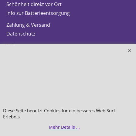
Schönheit direkt vor Ort
Info zur Batterieentsorgung
Zahlung & Versand
Datenschutz
Makeup
Hautpflege
Düfte
Bestellung widerrufen
Diese Seite benutzt Cookies für ein besseres Web Surf-
WebShop erstellt mit
ShopFactory Shop
Erlebnis.
Software.
Mehr Details ...