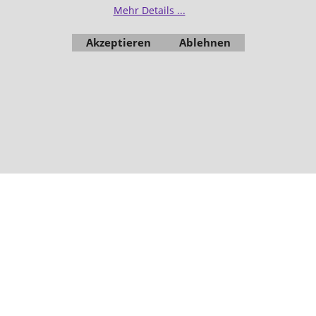
Mehr Details ...
Akzeptieren
Ablehnen
WebShop erstellt mit
ShopFactory Shop
Software.