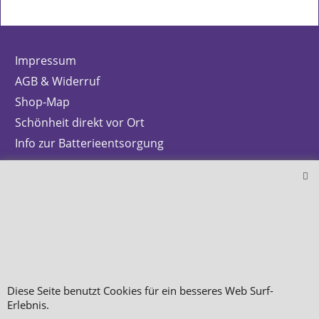
Impressum
AGB & Widerruf
Shop-Map
Schönheit direkt vor Ort
Info zur Batterieentsorgung
Zahlung & Versand
Datenschutz
Makeup
Hautpflege
Düfte
Diese Seite benutzt Cookies für ein besseres Web Surf-
Bestellung widerrufen
Erlebnis.