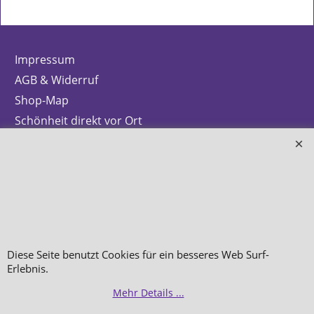
Impressum
AGB & Widerruf
Shop-Map
Schönheit direkt vor Ort
Info zur Batterieentsorgung
Zahlung & Versand
Datenschutz
Makeup
Hautpflege
Diese Seite benutzt Cookies für ein besseres Web Surf-
Düfte
Erlebnis.
Bestellung widerrufen
Mehr Details ...