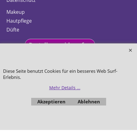
Datenschutz
Makeup
Hautpflege
Düfte
Bestellung widerrufen
Diese Seite benutzt Cookies für ein besseres Web Surf-
Erlebnis.
WebShop erstellt mit
ShopFactory Shop
Software.
Mehr Details ...
Akzeptieren
Ablehnen