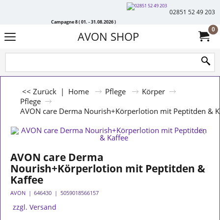
02851 52 49 203
Campagne 8 ( 01. - 31.08.2026 )
0
AVON SHOP
<< Zurück
|
Home
Pflege
Körper
Pflege
AVON care Derma Nourish+Körperlotion mit Peptitden & K
AVON care Derma
Nourish+Körperlotion mit Peptitden &
Kaffee
AVON
646430
5059018566157
zzgl. Versand