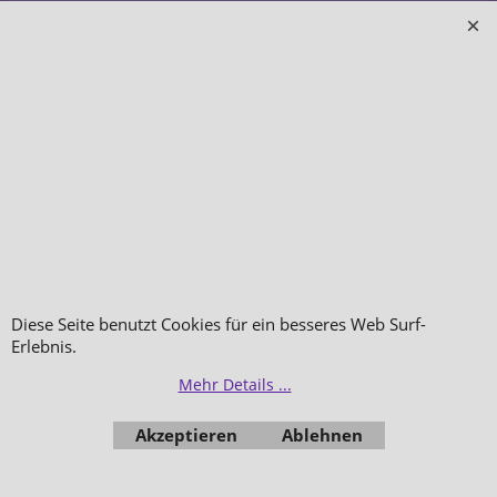
Schönheit direkt vor Ort
Info zur Batterieentsorgung
Zahlung & Versand
Datenschutz
Makeup
Hautpflege
Düfte
Bestellung widerrufen
Diese Seite benutzt Cookies für ein besseres Web Surf-
Erlebnis.
Mehr Details ...
WebShop erstellt mit
ShopFactory Shop
Akzeptieren
Ablehnen
Software.