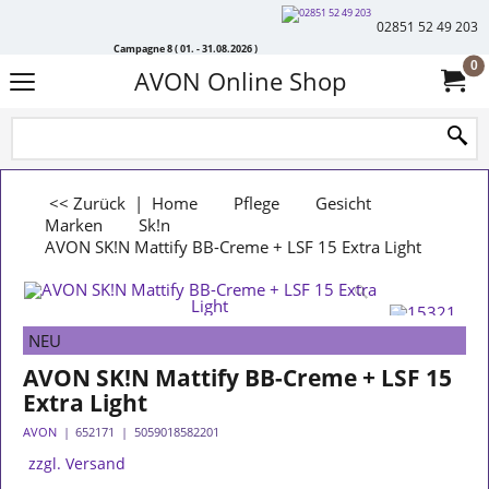
02851 52 49 203
Campagne 8 ( 01. - 31.08.2026 )
0
AVON Online Shop
<< Zurück
|
Home
Pflege
Gesicht
Marken
Sk!n
AVON SK!N Mattify BB-Creme + LSF 15 Extra Light
NEU
AVON SK!N Mattify BB-Creme + LSF 15
Extra Light
AVON
652171
5059018582201
zzgl. Versand