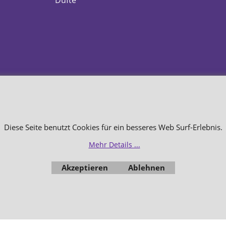
Düfte
WebShop erstellt mit
Diese Seite benutzt Cookies für ein besseres Web Surf-Erlebnis.
ShopFactory Shop
Software.
Mehr Details ...
Akzeptieren
Ablehnen