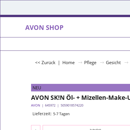
AVON SHOP
<< Zurück
|
Home
Pflege
Gesicht
NEU
AVON SK!N Öl- + Mizellen-Make-
AVON
645972
5059018574220
Lieferzeit:
5-7 Tagen
In den Korb