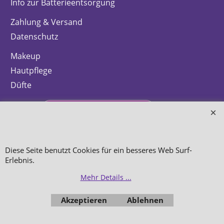
Info zur Batterieentsorgung
Zahlung & Versand
Datenschutz
Makeup
Hautpflege
Düfte
Bestellung widerrufen
Diese Seite benutzt Cookies für ein besseres Web Surf-
Erlebnis.
WebShop erstellt mit
ShopFactory Shop
Software.
Mehr Details ...
Akzeptieren
Ablehnen