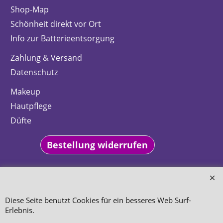
Shop-Map
Schönheit direkt vor Ort
Info zur Batterieentsorgung
Zahlung & Versand
Datenschutz
Makeup
Hautpflege
Düfte
Bestellung widerrufen
Diese Seite benutzt Cookies für ein besseres Web Surf-
WebShop erstellt mit
ShopFactory Shop
Erlebnis.
Software.