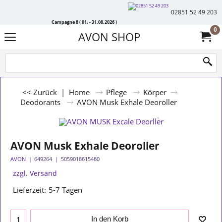
02851 52 49 203
Campagne 8 ( 01. - 31.08.2026 )
0
AVON SHOP
<< Zurück
|
Home
Pflege
Körper
Deodorants
AVON Musk Exhale Deoroller
AVON Musk Exhale Deoroller
AVON
649264
5059018615480
zzgl. Versand
Lieferzeit:
5-7 Tagen
In den Korb