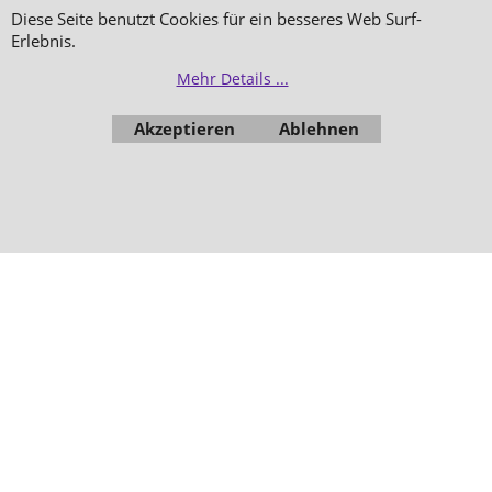
Bestellung widerrufen
Diese Seite benutzt Cookies für ein besseres Web Surf-
Erlebnis.
Mehr Details ...
WebShop erstellt mit
Akzeptieren
Ablehnen
ShopFactory Shop
Software.