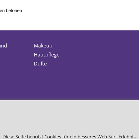
ien betonen
and
Makeup
Hautpflege
Düfte
Diese Seite benutzt Cookies für ein besseres Web Surf-Erlebnis.
WebShop erstellt mit