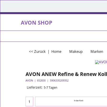
AVON SHOP
<< Zurück
|
Home
Makeup
Marken
AVON ANEW Refine & Renew Koll
AVON
652830
5906335209352
Lieferzeit:
5-7 Tagen
In den Korb