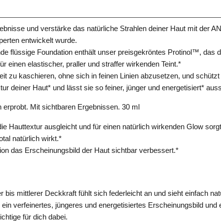
rgebnisse und verstärke das natürliche Strahlen deiner Haut mit 
erten entwickelt wurde.
e flüssige Foundation enthält unser preisgekröntes Protinol™, das di
 einen elastischer, praller und straffer wirkenden Teint.*
eit zu kaschieren, ohne sich in feinen Linien abzusetzen, und schütz
r deiner Haut* und lässt sie so feiner, jünger und energetisiert* aus
erprobt. Mit sichtbaren Ergebnissen. 30 ml
e Hauttextur ausgleicht und für einen natürlich wirkenden Glow sorgt
al natürlich wirkt.*
ion das Erscheinungsbild der Haut sichtbar verbessert.*
 bis mittlerer Deckkraft fühlt sich federleicht an und sieht einfach nat
 ein verfeinertes, jüngeres und energetisiertes Erscheinungsbild und 
richtige für dich dabei.