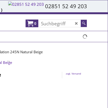
02851 52 49 203
 )
0
tion 245N Natural Beige
e
zzgl. Versand