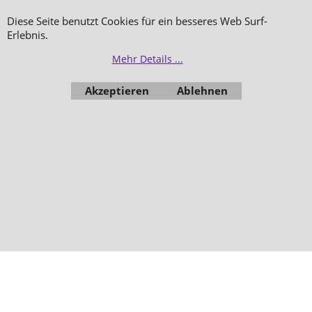
Makeup
Diese Seite benutzt Cookies für ein besseres Web Surf-
Erlebnis.
Hautpflege
Düfte
Mehr Details ...
Bestellung widerrufen
Akzeptieren
Ablehnen
WebShop erstellt mit
ShopFactory Shop
Software.