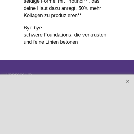
seidige Formel mit Protinol™, das
deine Haut dazu anregt, 50% mehr
Kollagen zu produzieren**
Bye bye...
schwere Foundations, die verkrusten
und feine Linien betonen
Impressum
AGB & Widerruf
Shop-Map
Schönheit direkt vor Ort
Info zur Batterieentsorgung
Zahlung & Versand
Datenschutz