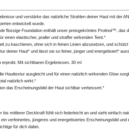
rgebnisse und verstärke das natürliche Strahlen deiner Haut mit 
erten entwickelt wurde.
e flüssige Foundation enthält unser preisgekröntes Protinol™, das di
 einen elastischer, praller und straffer wirkenden Teint.*
eit zu kaschieren, ohne sich in feinen Linien abzusetzen, und schütz
r deiner Haut* und lässt sie so feiner, jünger und energetisiert* aus
erprobt. Mit sichtbaren Ergebnissen. 30 ml
e Hauttextur ausgleicht und für einen natürlich wirkenden Glow sorgt
al natürlich wirkt.*
ion das Erscheinungsbild der Haut sichtbar verbessert.*
 bis mittlerer Deckkraft fühlt sich federleicht an und sieht einfach nat
 ein verfeinertes, jüngeres und energetisiertes Erscheinungsbild und 
richtige für dich dabei.