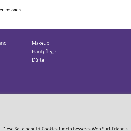
ien betonen
and
Makeup
Hautpflege
Düfte
Diese Seite benutzt Cookies für ein besseres Web Surf-Erlebnis.
WebShop erstellt mit