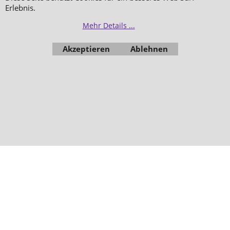
Düfte
Erlebnis.
Mehr Details ...
Bestellung widerrufen
Akzeptieren
Ablehnen
WebShop erstellt mit
ShopFactory Shop
Software.