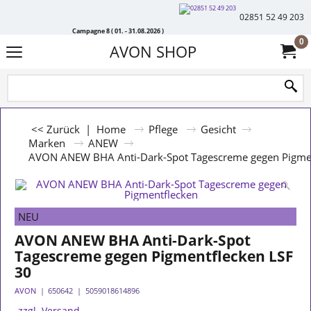
02851 52 49 203
Campagne 8 ( 01. - 31.08.2026 )
0
AVON SHOP
<< Zurück
|
Home
Pflege
Gesicht
Marken
ANEW
AVON ANEW BHA Anti-Dark-Spot Tagescreme gegen Pigmen
NEU
AVON ANEW BHA Anti-Dark-Spot
Tagescreme gegen Pigmentflecken LSF
30
AVON
650642
5059018614896
zzgl. Versand