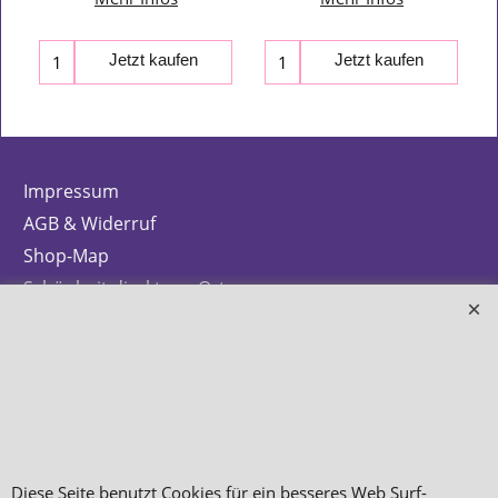
Jetzt kaufen
Jetzt kaufen
Impressum
AGB & Widerruf
Shop-Map
Schönheit direkt vor Ort
Info zur Batterieentsorgung
Zahlung & Versand
Datenschutz
Makeup
Hautpflege
Diese Seite benutzt Cookies für ein besseres Web Surf-