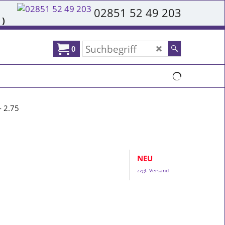
02851 52 49 203
 )
0
- 2.75
NEU
zzgl. Versand