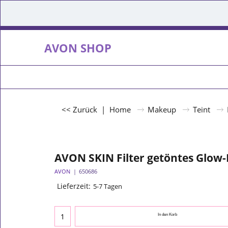
AVON SHOP
<< Zurück
|
Home
Makeup
Teint
AVON SKIN Filter getöntes Glow-B
AVON
650686
Lieferzeit:
5-7 Tagen
In den Korb