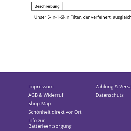
Beschreibung
Unser 5‑in‑1‑Skin Filter, der verfeinert, ausglei
Impressum
Zahlung & Vers
AGB & Widerruf
Datenschutz
Shop-Map
Schönheit direkt vor Ort
Info zur
Batterieentsorgung