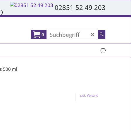
02851 52 49 203
 )
0
s 500 ml
zzgl. Versand