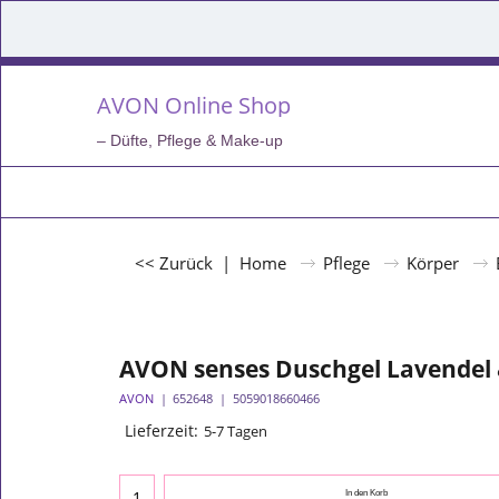
AVON Online Shop
– Düfte, Pflege & Make-up
<< Zurück
|
Home
Pflege
Körper
AVON senses Duschgel Lavendel
AVON
652648
5059018660466
Lieferzeit:
5-7 Tagen
In den Korb