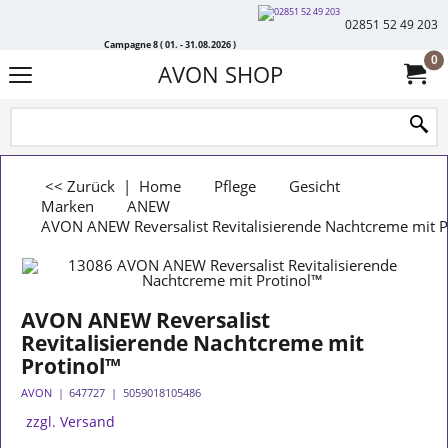
02851 52 49 203
Campagne 8 ( 01. - 31.08.2026 )
0
AVON SHOP
<< Zurück
|
Home
Pflege
Gesicht
Marken
ANEW
AVON ANEW Reversalist Revitalisierende Nachtcreme mit P
AVON ANEW Reversalist
Revitalisierende Nachtcreme mit
Protinol™
AVON
647727
5059018105486
zzgl. Versand