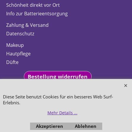
Schönheit direkt vor Ort
Info zur Batterieentsorgung
Zahlung & Versand
Datenschutz
Makeup
Hautpflege
Düfte
Bestellung widerrufen
Diese Seite benutzt Cookies für ein besseres Web Surf-
Erlebnis.
WebShop erstellt mit
Mehr Details ...
ShopFactory Shop
Software.
Akzeptieren
Ablehnen