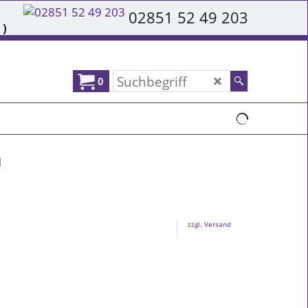
02851 52 49 203
 )
0
l
zzgl. Versand