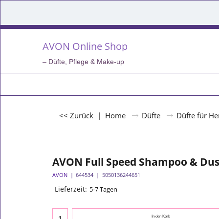
AVON Online Shop
– Düfte, Pflege & Make-up
<< Zurück
|
Home
Düfte
Düfte für He
AVON Full Speed Shampoo & Dus
AVON
644534
5050136244651
Lieferzeit:
5-7 Tagen
In den Korb