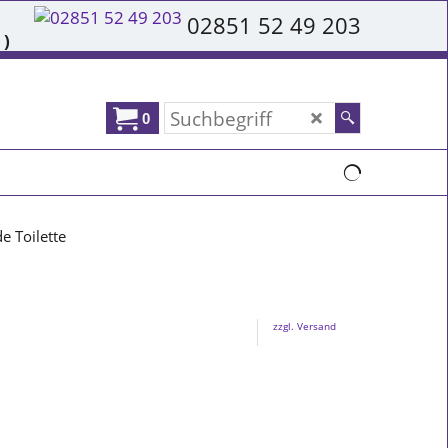
02851 52 49 203
 )
0
e Toilette
zzgl. Versand