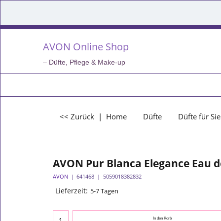
AVON Online Shop
– Düfte, Pflege & Make-up
<< Zurück
|
Home
Düfte
Düfte für Sie
AVON Pur Blanca Elegance Eau de
AVON
641468
5059018382832
Lieferzeit:
5-7 Tagen
In den Korb