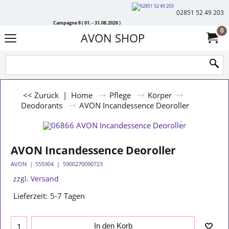
02851 52 49 203
Campagne 8 ( 01. - 31.08.2026 )
0
AVON SHOP
<< Zurück
|
Home
Pflege
Körper
Deodorants
AVON Incandessence Deoroller
AVON Incandessence Deoroller
AVON
555904
5900270090723
zzgl. Versand
Lieferzeit:
5-7 Tagen
In den Korb