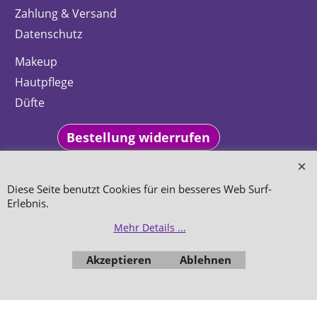
Zahlung & Versand
Datenschutz
Makeup
Hautpflege
Düfte
Bestellung widerrufen
Diese Seite benutzt Cookies für ein besseres Web Surf-
Erlebnis.
WebShop erstellt mit
ShopFactory Shop
Mehr Details ...
Software.
Akzeptieren
Ablehnen